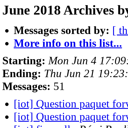
June 2018 Archives b
Messages sorted by:
[ t
More info on this list...
Starting:
Mon Jun 4 17:09
Ending:
Thu Jun 21 19:23
Messages:
51
[iot] Question paquet fo
[iot] Question paquet fo