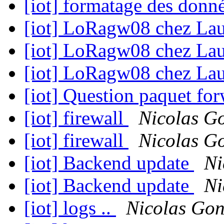
[iot] formatage des donn
[iot] LoRagw08 chez Lau
[iot] LoRagw08 chez Lau
[iot] LoRagw08 chez Lau
[iot] Question paquet fo
[iot] firewall
Nicolas G
[iot] firewall
Nicolas G
[iot] Backend update
Ni
[iot] Backend update
Ni
[iot] logs ..
Nicolas Gon