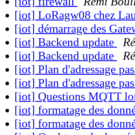
[iot] firewall
Rémi Boul
[iot] LoRagw08 chez Lau
[iot] démarrage des Gat
[iot] Backend update
Ré
[iot] Backend update
Ré
[iot] Plan d'adressage 
[iot] Plan d'adressage 
[iot] Questions MQTT lo
[iot] formatage des donn
[iot] formatage des donn