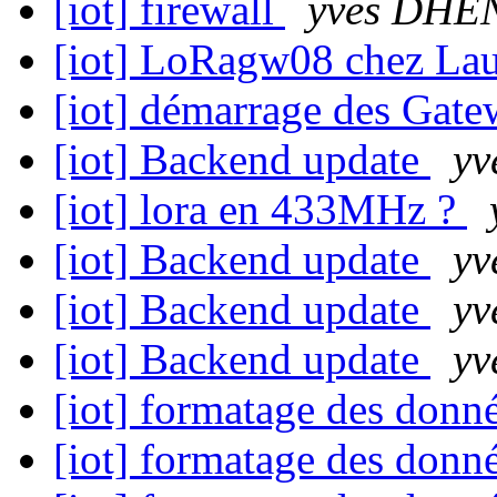
[iot] firewall
yves DHE
[iot] LoRagw08 chez Lau
[iot] démarrage des Gat
[iot] Backend update
y
[iot] lora en 433MHz ?
[iot] Backend update
y
[iot] Backend update
y
[iot] Backend update
y
[iot] formatage des donn
[iot] formatage des donn