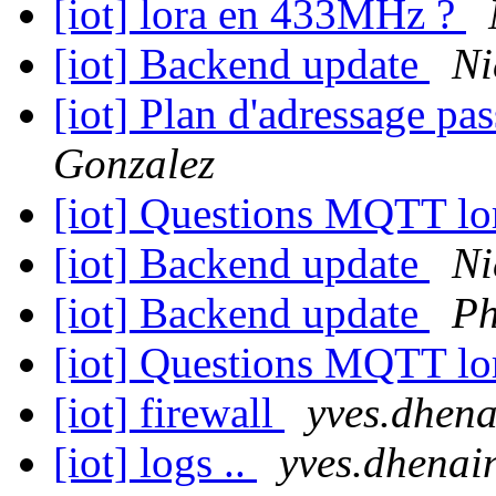
[iot] lora en 433MHz ?
[iot] Backend update
Ni
[iot] Plan d'adressage 
Gonzalez
[iot] Questions MQTT lo
[iot] Backend update
Ni
[iot] Backend update
Ph
[iot] Questions MQTT lo
[iot] firewall
yves.dhenai
[iot] logs ..
yves.dhenain