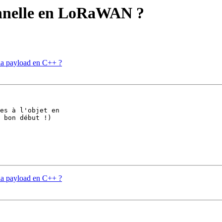
onnelle en LoRaWAN ?
 la payload en C++ ?
es à l'objet en 

 bon début !)

 la payload en C++ ?