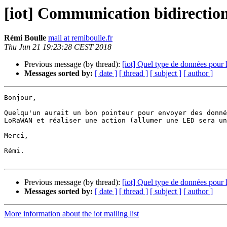
[iot] Communication bidirecti
Rémi Boulle
mail at remiboulle.fr
Thu Jun 21 19:23:28 CEST 2018
Previous message (by thread):
[iot] Quel type de données pour
Messages sorted by:
[ date ]
[ thread ]
[ subject ]
[ author ]
Bonjour,

Quelqu'un aurait un bon pointeur pour envoyer des donné
LoRaWAN et réaliser une action (allumer une LED sera un
Merci,

Rémi.

Previous message (by thread):
[iot] Quel type de données pour
Messages sorted by:
[ date ]
[ thread ]
[ subject ]
[ author ]
More information about the iot mailing list