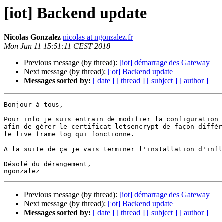
[iot] Backend update
Nicolas Gonzalez
nicolas at ngonzalez.fr
Mon Jun 11 15:51:11 CEST 2018
Previous message (by thread):
[iot] démarrage des Gateway
Next message (by thread):
[iot] Backend update
Messages sorted by:
[ date ]
[ thread ]
[ subject ]
[ author ]
Bonjour à tous,

Pour info je suis entrain de modifier la configuration 
afin de gérer le certificat letsencrypt de façon différ
le live frame log qui fonctionne.

A la suite de ça je vais terminer l'installation d'infl
Désolé du dérangement,

Previous message (by thread):
[iot] démarrage des Gateway
Next message (by thread):
[iot] Backend update
Messages sorted by:
[ date ]
[ thread ]
[ subject ]
[ author ]