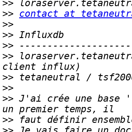
>>
>>
contact at tetaneutr
>>
>>
>>
>>
 loraserver.tetaneutr
>>
>>
>>
 J'ai crée une base '
>>
>>
 Je vais faire un doc