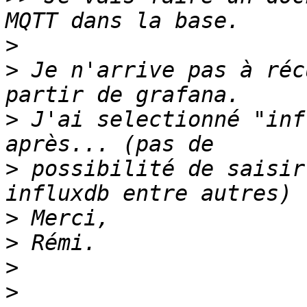
>
>
 Je n'arrive pas à réc
>
 J'ai selectionné "inf
>
 possibilité de saisir
>
>
>
>