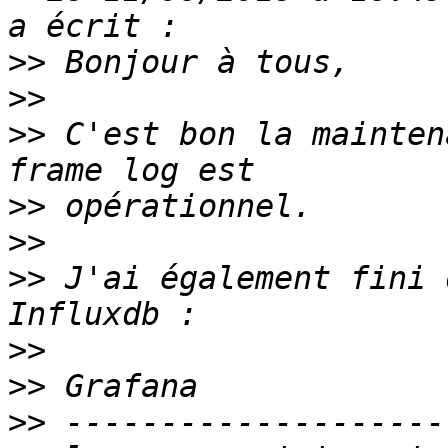
>>
>>
>>
 C'est bon la mainten
>>
>>
>>
 J'ai également fini 
>>
>>
>>