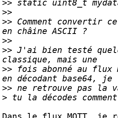
>>
>>
>>
 Comment convertir ce
>>
>>
 J'ai bien testé quel
>>
 fois abonné au flux 
>>
>
Dans le flux MQTT, je r