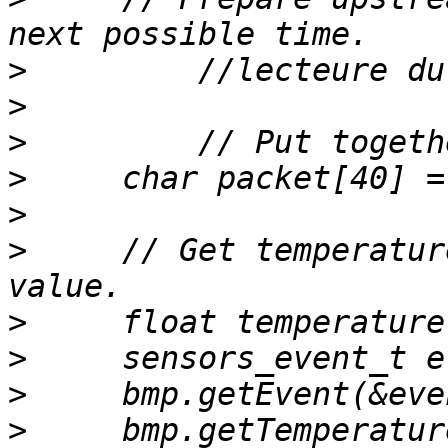
>
>
>
>
>
>
     // Get temperatur
>
>
>
>