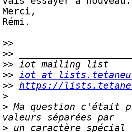
vais essayer à nouveau.

Merci,

Rémi.

>>
>>
>>
>>
iot at lists.tetaneu
>>
https://lists.tetane
>
>
 Ma question c'était p
>