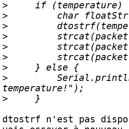
>
>
>
>
>
>
>
>
         Serial.printl
>
dtostrf n'est pas dispo