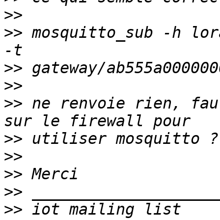
>>
>>
 mosquitto_sub -h lor
>>
>>
>>
 ne renvoie rien, fau
>>
>>
>>
>>
>>