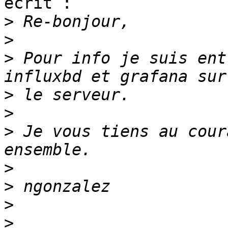
écrit :

>
>
>
 Pour info je suis ent
>
>
>
 Je vous tiens au cour
>
>
>
>