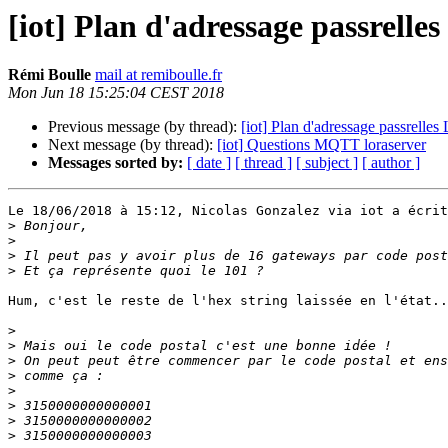
[iot] Plan d'adressage passrel
Rémi Boulle
mail at remiboulle.fr
Mon Jun 18 15:25:04 CEST 2018
Previous message (by thread):
[iot] Plan d'adressage passrel
Next message (by thread):
[iot] Questions MQTT loraserver
Messages sorted by:
[ date ]
[ thread ]
[ subject ]
[ author ]
Le 18/06/2018 à 15:12, Nicolas Gonzalez via iot a écrit
>
>
>
>
Hum, c'est le reste de l'hex string laissée en l'état..
>
>
>
>
>
>
>
>