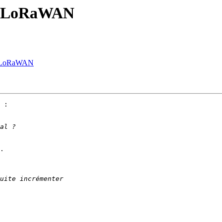
les LoRaWAN
les LoRaWAN
 :

.
