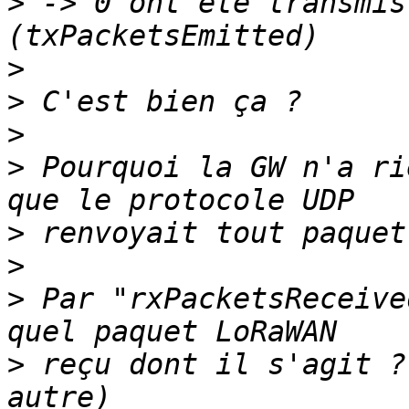
>
 -> 0 ont été transmis
>
>
>
>
 Pourquoi la GW n'a ri
>
>
>
 Par "rxPacketsReceive
>
 reçu dont il s'agit ?