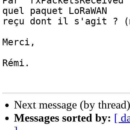
Par "rxPacketsReceived"
quel paquet LoRaWAN

reçu dont il s'agit ? (
Merci,

Rémi.

Next message (by thread
Messages sorted by:
[ d