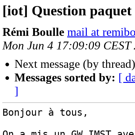
[iot] Question paquet
Rémi Boulle
mail at remibo
Mon Jun 4 17:09:09 CEST
Next message (by thread
Messages sorted by:
[ d
]
Bonjour à tous,

On a mis un GW IMST ave