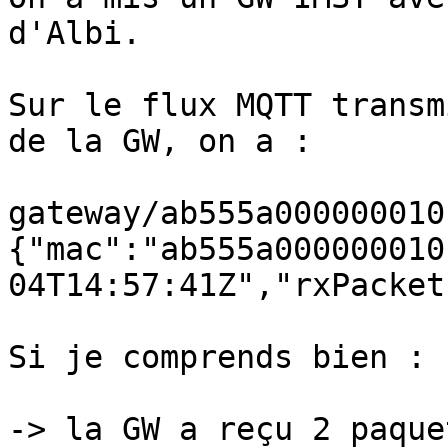
d'Albi.

Sur le flux MQTT transm
de la GW, on a :

gateway/ab555a000000010
{"mac":"ab555a000000010
04T14:57:41Z","rxPacket
Si je comprends bien :

-> la GW a reçu 2 paque