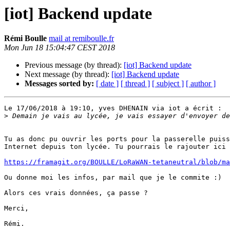
[iot] Backend update
Rémi Boulle
mail at remiboulle.fr
Mon Jun 18 15:04:47 CEST 2018
Previous message (by thread):
[iot] Backend update
Next message (by thread):
[iot] Backend update
Messages sorted by:
[ date ]
[ thread ]
[ subject ]
[ author ]
Le 17/06/2018 à 19:10, yves DHENAIN via iot a écrit :

>
Tu as donc pu ouvrir les ports pour la passerelle puiss
Internet depuis ton lycée. Tu pourrais le rajouter ici 
https://framagit.org/BOULLE/LoRaWAN-tetaneutral/blob/ma
Ou donne moi les infos, par mail que je le commite :)

Alors ces vrais données, ça passe ?

Merci,

Rémi.
