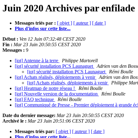
Juin 2020 Archives par enfilade
Messages triés par :
[ objet ]
[ auteur ]
[ date ]
Plus d'infos sur cette liste...
Début :
Ven 12 Juin 07:32:48 CEST 2020
Fin :
Mar 23 Juin 20:50:55 CEST 2020
Messages :
9
[iot] Antenne à la terre
Philippe Martorell
[iot] sécurité installation PCS Launaguet
Adrien van den Boss
[iot] sécurité installation PCS Launaguet
Rémi Boulle
[iot] Achats réalisés, déploiements à venir
Adrien van den Bos
[iot] Achats réalisés, déploiements à venir
Philippe Mart
[iot] Heatmap de notre réseau !
Rémi Boulle
[iot] Nouvelle version de la documentation
Rémi Boulle
[iot] FAQ technique
Rémi Boulle
[iot] Communiqué de Presse - Premier déploiement à grande éch
Date du dernier message:
Mar 23 Juin 20:50:55 CEST 2020
Archivé le :
Mar 23 Juin 20:51:06 CEST 2020
Messages triés par:
[ objet ]
[ auteur ]
[ date ]
Plus d'infos sur cette liste...