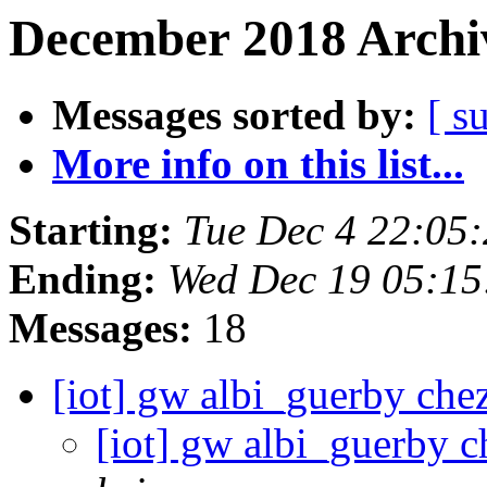
December 2018 Archiv
Messages sorted by:
[ s
More info on this list...
Starting:
Tue Dec 4 22:05
Ending:
Wed Dec 19 05:15
Messages:
18
[iot] gw albi_guerby chez
[iot] gw albi_guerby c