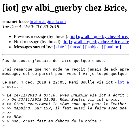
[iot] gw albi_guerby chez Brice, 
rouanet brice
tmator at gmail.com
Tue Dec 4 22:50:20 CET 2018
Previous message (by thread):
[iot] gw albi_guerby chez Brice, 
Next message (by thread):
[iot] gw albi_guerby chez Brice, a re
Messages sorted by:
[ date ]
[ thread ]
[ subject ]
[ author ]
Pas de souci j'essaie de faire quelque chose.

J'ai remarqué que mon node ne reçoit jamais de ack aprè
message, est ce pareil pour vous ? Ai-je loupé quelque 
Le mar. 4 déc. 2018 à 22:05, Rémi Boulle via iot <
iot a
a écrit :

>
>
>
>
>
>
>
>