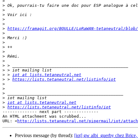
>
>
>
>
>
>
>
https://framagit.org/BOULLE/LoRaWAN-tetaneutral/blob/
>
>
>
>
>
>
>
>
>
>
 > 
iot at lists.tetaneutral.net
>
 > 
https://lists.tetaneutral.net/listinfo/iot
>
>
>
>
>
iot at lists.tetaneutral.net
>
https://lists.tetaneutral.net/listinfo/iot
-------------- next part --------------

An HTML attachment was scrubbed...

URL: <
http://lists.tetaneutral.net/pipermail/iot/attac
Previous message (by thread):
[iot] gw albi_guerby chez Brice, 