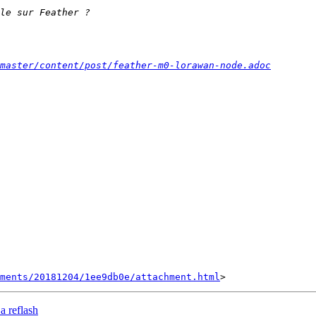
master/content/post/feather-m0-lorawan-node.adoc
hments/20181204/1ee9db0e/attachment.html
a reflash