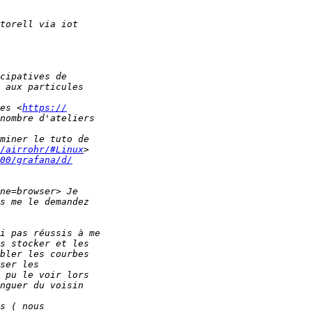
es <
https://
/airrohr/#Linux
00/grafana/d/