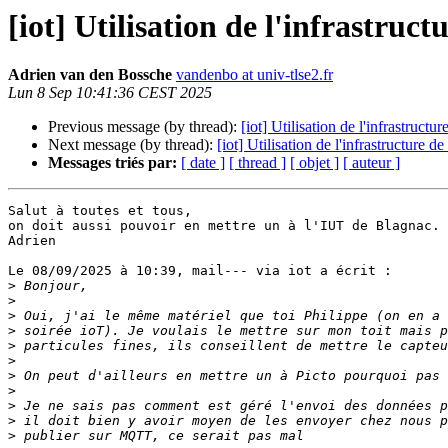
[iot] Utilisation de l'infrastruc
Adrien van den Bossche
vandenbo at univ-tlse2.fr
Lun 8 Sep 10:41:36 CEST 2025
Previous message (by thread):
[iot] Utilisation de l'infrastruct
Next message (by thread):
[iot] Utilisation de l'infrastructure 
Messages triés par:
[ date ]
[ thread ]
[ objet ]
[ auteur ]
Salut à toutes et tous,

on doit aussi pouvoir en mettre un à l'IUT de Blagnac.

Adrien

Le 08/09/2025 à 10:39, mail--- via iot a écrit :

>
>
>
>
>
>
>
>
>
>
>