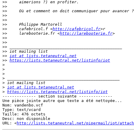
>>
>>
>>
>>
>>
>>
>>
     cafebricol.f <
http://cafebricol.fr
>>
     larebooterie.fr <
http://larebooterie.fr
>>
>>
>>
>>
>>
iot at lists.tetaneutral.net
>>
https://lists.tetaneutral.net/listinfo/iot
>
>
>
>
>
>
iot at lists.tetaneutral.net
>
https://lists.tetaneutral.net/listinfo/iot
-------------- section suivante --------------

Une pièce jointe autre que texte a été nettoyée...

Nom: vandenbo.vcf

Type: text/vcard

Taille: 476 octets

Desc: non disponible

URL: <
http://lists.tetaneutral.net/pipermail/iot/attach