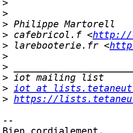
>
>
>
>
 cafebricol.f <
http://
>
 larebooterie.fr <
http
>
>
>
>
iot at lists.tetaneut
>
https://lists.tetaneu
-- 

Bien cordialement,
