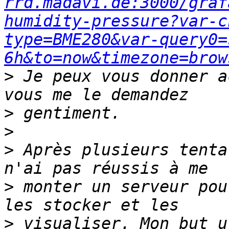
rrd.madavi.de:3000/graf
humidity-pressure?var-c
type=BME280&var-query0=
6h&to=now&timezone=brow
>
 Je peux vous donner a
>
>
>
 Après plusieurs tenta
>
 monter un serveur pou
>
 visualiser. Mon but u