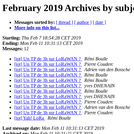
February 2019 Archives by subj
Messages sorted by:
[ thread ]
[ author ]
[ date ]
More info on this list...
Starting:
Thu Feb 7 18:54:28 CET 2019
Ending:
Mon Feb 11 10:31:13 CET 2019
Messages:
12
[iot] Un TP de 3h sur LoRaWAN ?
Rémi Boulle
[iot] Un TP de 3h sur LoRaWAN ?
Pierre Couderc
[iot] Un TP de 3h sur LoRaWAN ?
Adrien van den Bossche
[iot] Un TP de 3h sur LoRaWAN ?
Rémi Boulle
[iot] Un TP de 3h sur LoRaWAN ?
Rémi Boulle
[iot] Un TP de 3h sur LoRaWAN ?
yves DHENAIN
[iot] Un TP de 3h sur LoRaWAN ?
Rémi Boulle
[iot] Un TP de 3h sur LoRaWAN ?
yves DHENAIN
[iot] Un TP de 3h sur LoRaWAN ?
Pierre Couderc
[iot] Un TP de 3h sur LoRaWAN ?
Adrien van den Bossche
[iot] Un TP de 3h sur LoRaWAN ?
Pierre Couderc
[iot] Yah! LoRa
Rémi Boulle
Last message date:
Mon Feb 11 10:31:13 CET 2019
Archived on:
Mon Feb 11 10:31:21 CET 2019