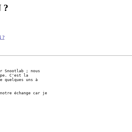
 ?
N ?
r Snootlab ; nous 

pe. C'est la 

e quelques uns à 

notre échange car je 
