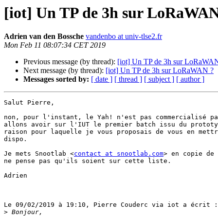
[iot] Un TP de 3h sur LoRaWAN
Adrien van den Bossche
vandenbo at univ-tlse2.fr
Mon Feb 11 08:07:34 CET 2019
Previous message (by thread):
[iot] Un TP de 3h sur LoRaWA
Next message (by thread):
[iot] Un TP de 3h sur LoRaWAN ?
Messages sorted by:
[ date ]
[ thread ]
[ subject ]
[ author ]
Salut Pierre,

non, pour l'instant, le Yah! n'est pas commercialisé pa
allons avoir sur l'IUT le premier batch issu du prototy
raison pour laquelle je vous proposais de vous en mettr
dispo.

Je mets Snootlab <
contact at snootlab.com
> en copie de 
ne pense pas qu'ils soient sur cette liste.

Adrien

Le 09/02/2019 à 19:10, Pierre Couderc via iot a écrit :

>