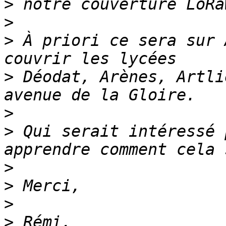
>
>
>
 À priori ce sera sur 
>
 Déodat, Arènes, Artli
>
>
 Qui serait intéressé 
>
>
>
>