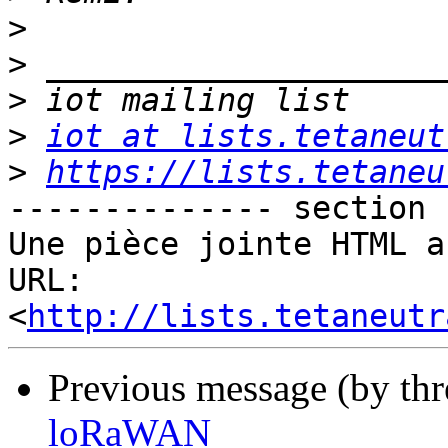
>
>
>
>
iot at lists.tetaneut
>
https://lists.tetaneu
-------------- section 
Une pièce jointe HTML a
URL: 
<
http://lists.tetaneutr
Previous message (by th
loRaWAN