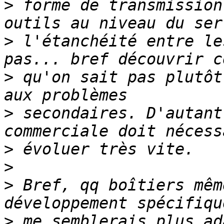
>
 forme de transmission
>
 l'étanchéité entre le
>
 qu'on sait pas plutôt
>
 secondaires. D'autant
>
>
>
 Bref, qq boîtiers mêm
>
 me semblerais plus ad