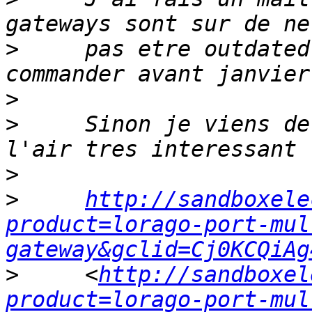
>
     pas etre outdated
>
>
     Sinon je viens de
>
>
http://sandboxele
product=lorago-port-mul
gateway&gclid=Cj0KCQiAg
>
     <
http://sandboxel
product=lorago-port-mul