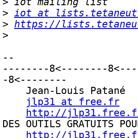
>
>
iot at lists.tetaneut
>
https://lists.tetaneu
>
-- 

--------8<--------8<---
-8<--------

    Jean-Louis Patané

jlp31 at free.fr
http://jlp31.free.f
DES OUTILS GRATUITS POU
http://jlp31.free.f