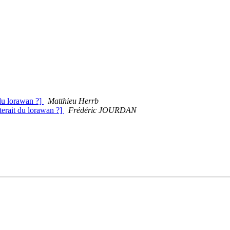
 du lorawan ?]
Matthieu Herrb
iterait du lorawan ?]
Frédéric JOURDAN