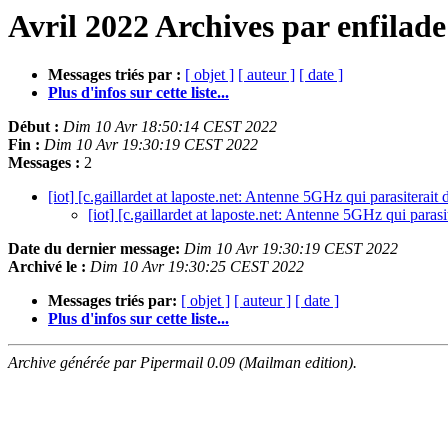
Avril 2022 Archives par enfilade
Messages triés par :
[ objet ]
[ auteur ]
[ date ]
Plus d'infos sur cette liste...
Début :
Dim 10 Avr 18:50:14 CEST 2022
Fin :
Dim 10 Avr 19:30:19 CEST 2022
Messages :
2
[iot] [c.gaillardet at laposte.net: Antenne 5GHz qui parasiterait
[iot] [c.gaillardet at laposte.net: Antenne 5GHz qui paras
Date du dernier message:
Dim 10 Avr 19:30:19 CEST 2022
Archivé le :
Dim 10 Avr 19:30:25 CEST 2022
Messages triés par:
[ objet ]
[ auteur ]
[ date ]
Plus d'infos sur cette liste...
Archive générée par Pipermail 0.09 (Mailman edition).