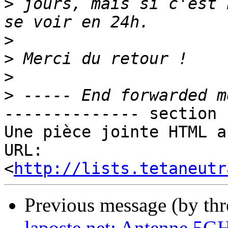
>
 jours, mais si c'est 
>
>
>
>
-------------- section 
Une pièce jointe HTML a
URL: 
<
http://lists.tetaneutr
Previous message (by th
laposte.net: Antenne 5GHz