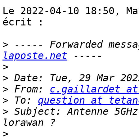
Le 2022-04-10 18:50, Ma
écrit :

>
 ----- Forwarded messa
laposte.net
>
>
>
 From: 
c.gaillardet at
>
 To: 
question at tetan
>
 Subject: Antenne 5GHz
>