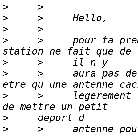
>
>
>
>
     >     pour ta pre
>
>
     >     aura pas de
>
     >     legerement 
>
>