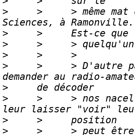
>
>
     >     > même mat 
>
>
>
>
     >     > D'autre p
>
>
     >     > nos nacel
>
>
     >     > peut être