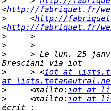
>
     > 
http://fabrique
<
http://fabriquet.fr/we
>
     <
http://fabriquet
<
http://fabriquet.fr/we
>
>
>
     > Le lun. 25 janv
>
     > <
iot at lists.t
at lists.tetaneutral.ne
>
     <mailto:
iot at li
>
     <mailto:
iot at li