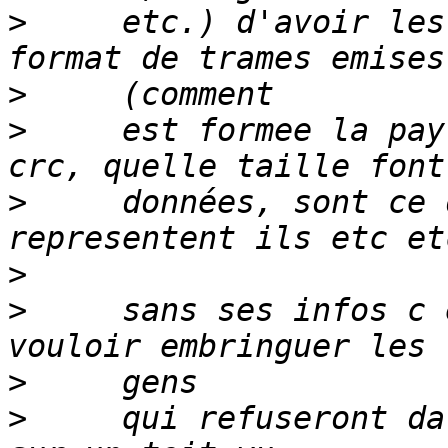
>
     etc.) d'avoir les
>
>
     est formee la pay
>
     données, sont ce 
>
>
     sans ses infos c 
>
>
     qui refuseront da