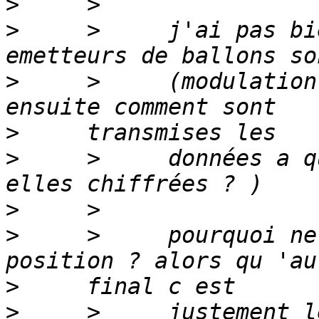
>
>
     >     j'ai pas bi
>
     >     (modulation
>
>
     >     données a q
>
>
     >     pourquoi ne
>
>
     >     justement l