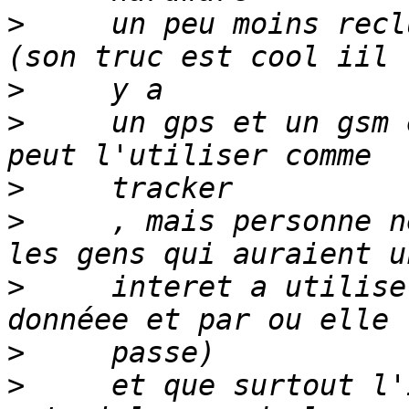
>
     un peu moins recl
>
>
     un gps et un gsm 
>
>
     , mais personne n
>
     interet a utilise
>
>
     et que surtout l'