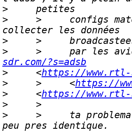
>
>
     >     configs mat
>
>
     >     par les avi
sdr.com/?s=adsb
>
     <
https://www.rtl-
>
     >     <
https://ww
>
     <
https://www.rtl-
>
>
     >     ta problema