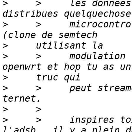
>
     >     les données
>
     >     microcontro
>
>
     >     modulation 
>
>
     >     peut stream
>
>
     >     inspires to