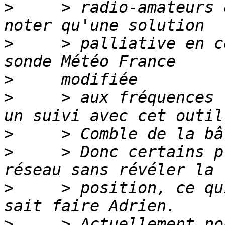
>
     > radio-amateurs 
>
     > palliative en c
>
>
     > aux fréquences 
>
>
     > Donc certains p
>
     > position, ce qu
>
     > Actuellement no