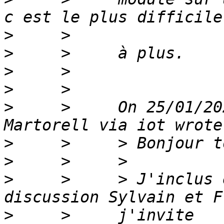
>
>
>
>
>
     >     On 25/01/20
>
>
>
     >     > J'inclus 
>