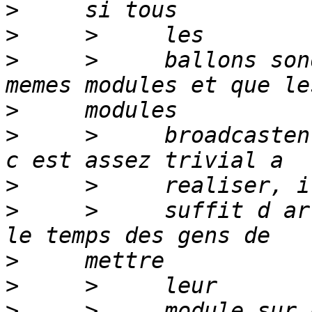
>
>
>
     >     ballons son
>
>
     >     broadcasten
>
>
     >     suffit d ar
>
>
>
     >     module sur 