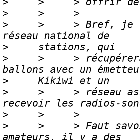
>
>
>
     >     > Bref, je 
>
>
     >     > récupérer
>
>
     >     > réseau as
>
>
     >     > Faut savo