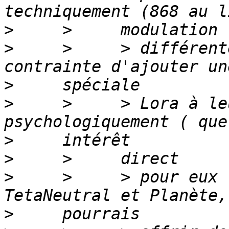
>
>
     >     > différent
>
>
     >     > Lora à le
>
>
>
     >     > pour eux 
>