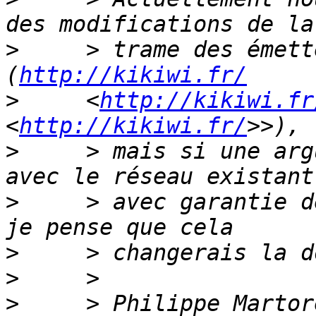
>
     > trame des émett
(
http://kikiwi.fr/
>
     <
http://kikiwi.fr
<
http://kikiwi.fr/
>
     > mais si une arg
>
     > avec garantie d
>
>
>