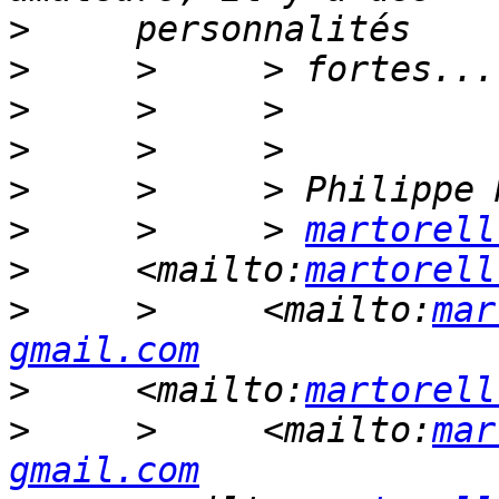
>
>
>
>
>
>
     >     > 
martorell
>
     <mailto:
martorell
>
     >     <mailto:
mar
gmail.com
>
     <mailto:
martorell
>
     >     <mailto:
mar
gmail.com