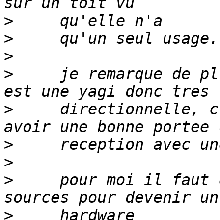
>
>
>
>
     je remarque de pl
>
     directionnelle, c
>
>
>
     pour moi il faut 
>