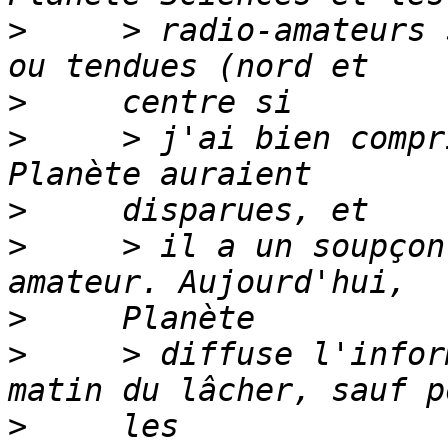
>
     > radio-amateurs 
>
>
     > j'ai bien compr
>
>
     > il a un soupçon
>
>
     > diffuse l'infor
>