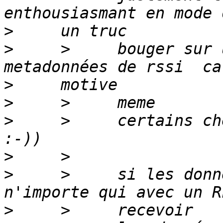
>
>
     >     bouger sur 
>
>
>
     >     certains ch
>
>
     >     si les donn
>