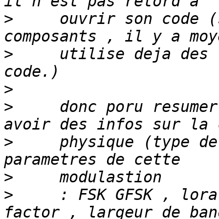
>
     ouvrir son code (
>
     utilise deja des 
>
>
     donc poru resumer
>
     physique (type de
>
>
     : FSK GFSK , lora