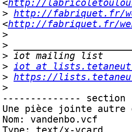
<
http://labricoletoulou
>
http://fabriquet.fr/w
<
http://fabriquet.fr/we
>
>
>
>
iot at lists.tetaneut
>
https://lists.tetaneu
>
-------------- section 
Une pièce jointe autre 
Nom: vandenbo.vcf

Type: text/x-vcard
