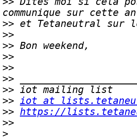
>>
 Dites moi si cela po
>>
>>
>>
>>
>>
>>
>>
>>
iot at lists.tetaneu
>>
https://lists.tetane
>>
>