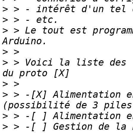
>
>
>
 > Le tout est program
>
>
 > Voici la liste des 
>
>
 > -[X] Alimentation e
>
>