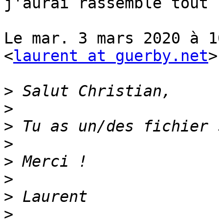
j'aurai rassemblé tout ç
Le mar. 3 mars 2020 à 1
<
laurent at guerby.net
>
>
>
>
>
>
>
>
>