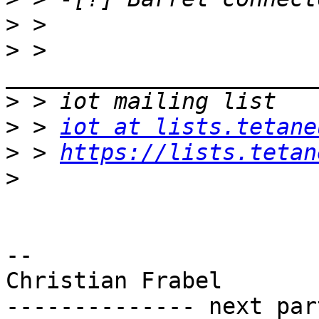
>
>
 > 
>
>
 > 
iot at lists.tetane
>
 > 
https://lists.tetan
>
-- 

Christian Frabel

-------------- next par