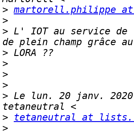
>
martorell.philippe at
>
>
 L' IOT au service de 
>
>
>
>
>
 Le lun. 20 janv. 2020
>
tetaneutral at lists.
>