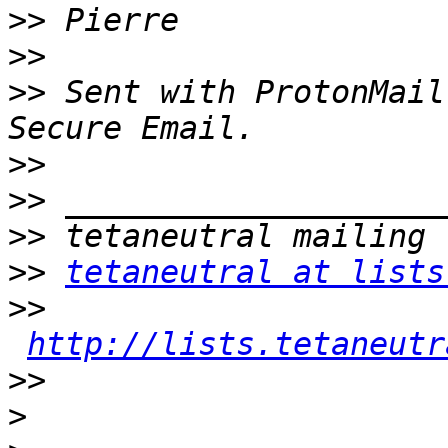
>>
>>
>>
 Sent with ProtonMail
>>
>>
>>
>>
tetaneutral at lists
>>
http://lists.tetaneutr
>>
>