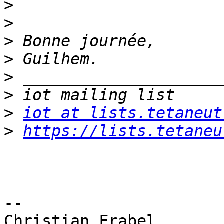
>
>
>
>
>
>
>
iot at lists.tetaneut
>
https://lists.tetaneu
-- 

Christian Frabel
