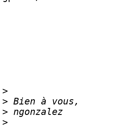
>
>
>
>