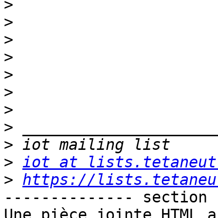
>
>
>
>
>
>
>
>
>
>
iot at lists.tetaneut
>
https://lists.tetaneu
-------------- section 
Une pièce jointe HTML a