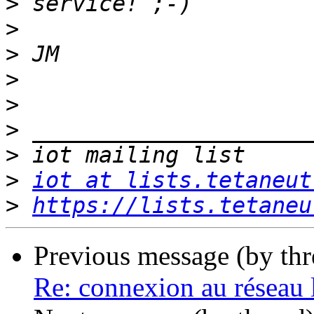
>
>
>
>
>
>
>
>
iot at lists.tetaneut
>
https://lists.tetaneu
Previous message (by th
Re: connexion au réseau l