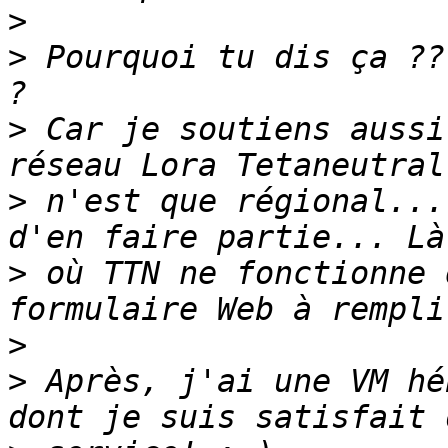
>
>
 Pourquoi tu dis ça ??
>
 Car je soutiens aussi
>
 n'est que régional...
>
 où TTN ne fonctionne 
>
>
 Après, j'ai une VM hé