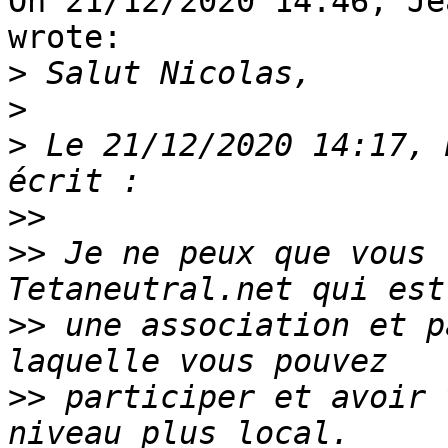
On 21/12/2020 14:46, Je
wrote:

>
>
>
 Le 21/12/2020 14:17, 
>>
>>
 Je ne peux que vous 
>>
 une association et p
>>
 participer et avoir 