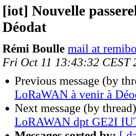
[iot] Nouvelle passe
Déodat
Rémi Boulle
mail at remibo
Fri Oct 11 13:43:32 CEST 
Previous message (by th
LoRaWAN à venir à Déo
Next message (by thread
LoRAWAN dpt GE2I IUT
Messages sorted by:
[ d