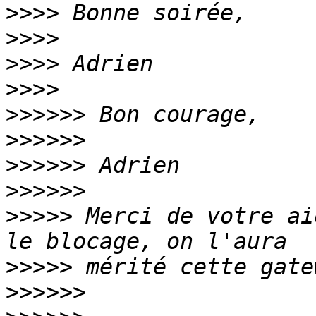
>>>>
>>>>
>>>>
>>>>
>>>>>>
>>>>>>
>>>>>>
>>>>>>
>>>>>
 Merci de votre ai
>>>>>
>>>>>>