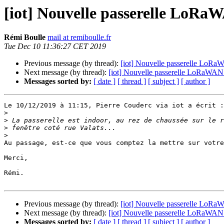
[iot] Nouvelle passerelle LoRa
Rémi Boulle
mail at remiboulle.fr
Tue Dec 10 11:36:27 CET 2019
Previous message (by thread):
[iot] Nouvelle passerelle LoRa
Next message (by thread):
[iot] Nouvelle passerelle LoRaWAN 
Messages sorted by:
[ date ]
[ thread ]
[ subject ]
[ author ]
Le 10/12/2019 à 11:15, Pierre Couderc via iot a écrit :

>
>
>
>
Au passage, est-ce que vous comptez la mettre sur votre
Merci,

Rémi.

Previous message (by thread):
[iot] Nouvelle passerelle LoRa
Next message (by thread):
[iot] Nouvelle passerelle LoRaWAN 
Messages sorted by:
[ date ]
[ thread ]
[ subject ]
[ author ]