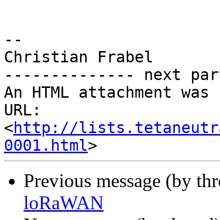
-- 

Christian Frabel

-------------- next par
An HTML attachment was 
URL: 
<
http://lists.tetaneutr
0001.html
Previous message (by th
loRaWAN