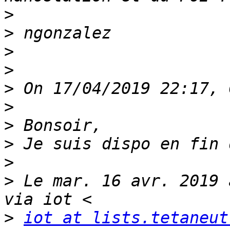
>
>
>
>
>
>
>
>
>
>
 Le mar. 16 avr. 2019 
>
iot at lists.tetaneut