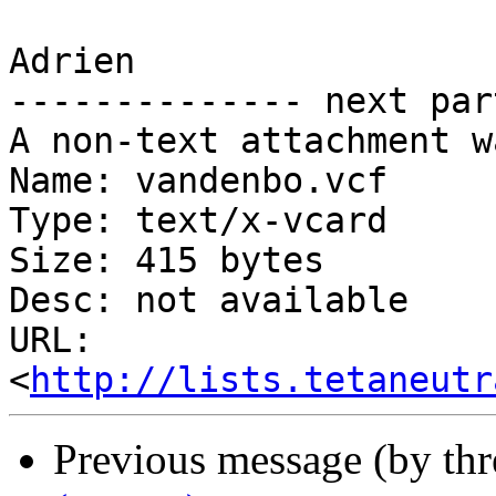
Adrien

-------------- next par
A non-text attachment w
Name: vandenbo.vcf

Type: text/x-vcard

Size: 415 bytes

Desc: not available

URL: 
<
http://lists.tetaneutr
Previous message (by th