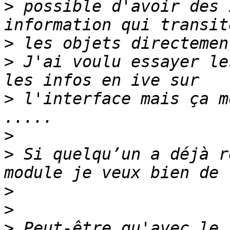
>
 possible d'avoir des 
>
>
 J'ai voulu essayer le
>
 l'interface mais ça m
>
>
 Si quelqu’un a déjà r
>
>
>
 Peut-être qu'avec le 