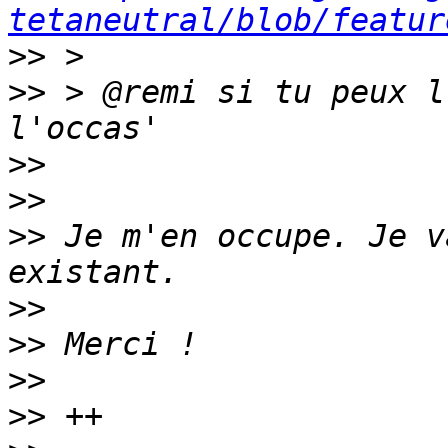
tetaneutral/blob/featur
>>
>>
 > @remi si tu peux l
>>
>>
>>
 Je m'en occupe. Je v
>>
>>
>>
>>