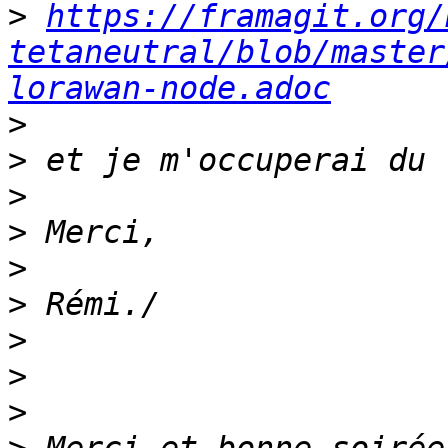
>
https://framagit.org/
tetaneutral/blob/master
lorawan-node.adoc
>
>
>
>
>
>
>
>
>