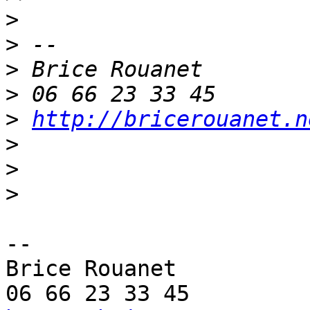
>
>
>
>
>
http://bricerouanet.n
>
>
>
-- 

Brice Rouanet
