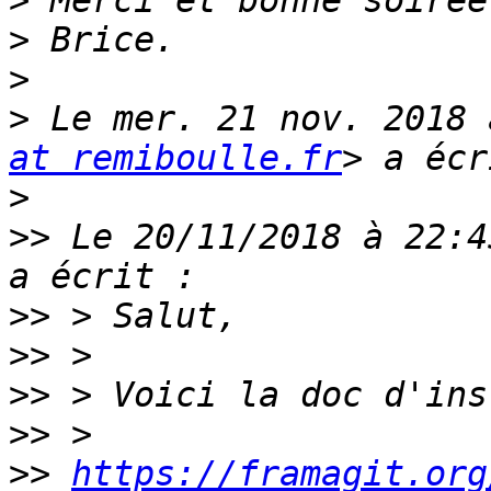
>
>
>
>
 Le mer. 21 nov. 2018 
at remiboulle.fr
>
>>
 Le 20/11/2018 à 22:4
>>
>>
>>
>>
>>
https://framagit.org