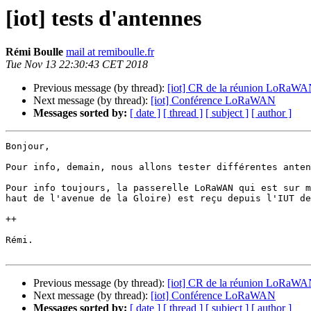
[iot] tests d'antennes
Rémi Boulle
mail at remiboulle.fr
Tue Nov 13 22:30:43 CET 2018
Previous message (by thread):
[iot] CR de la réunion LoRaWAN
Next message (by thread):
[iot] Conférence LoRaWAN
Messages sorted by:
[ date ]
[ thread ]
[ subject ]
[ author ]
Bonjour,

Pour info, demain, nous allons tester différentes anten
Pour info toujours, la passerelle LoRaWAN qui est sur m
haut de l'avenue de la Gloire) est reçu depuis l'IUT de
++

Rémi.

Previous message (by thread):
[iot] CR de la réunion LoRaWAN
Next message (by thread):
[iot] Conférence LoRaWAN
Messages sorted by:
[ date ]
[ thread ]
[ subject ]
[ author ]