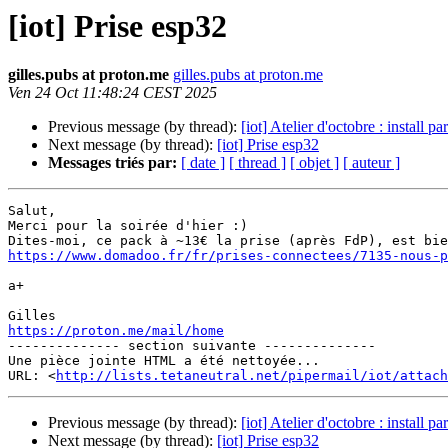
[iot] Prise esp32
gilles.pubs at proton.me
gilles.pubs at proton.me
Ven 24 Oct 11:48:24 CEST 2025
Previous message (by thread):
[iot] Atelier d'octobre : install
Next message (by thread):
[iot] Prise esp32
Messages triés par:
[ date ]
[ thread ]
[ objet ]
[ auteur ]
Salut,

Merci pour la soirée d'hier :)

https://www.domadoo.fr/fr/prises-connectees/7135-nous-p
a+

https://proton.me/mail/home

-------------- section suivante --------------

Une pièce jointe HTML a été nettoyée...

URL: <
http://lists.tetaneutral.net/pipermail/iot/attach
Previous message (by thread):
[iot] Atelier d'octobre : install
Next message (by thread):
[iot] Prise esp32