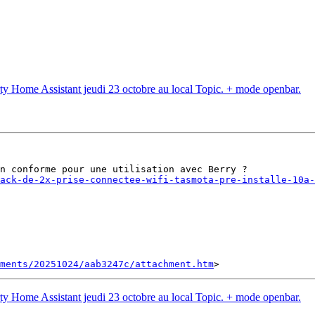
 party Home Assistant jeudi 23 octobre au local Topic. + mode openbar.
ack-de-2x-prise-connectee-wifi-tasmota-pre-installe-10a-
ments/20251024/aab3247c/attachment.htm
 party Home Assistant jeudi 23 octobre au local Topic. + mode openbar.