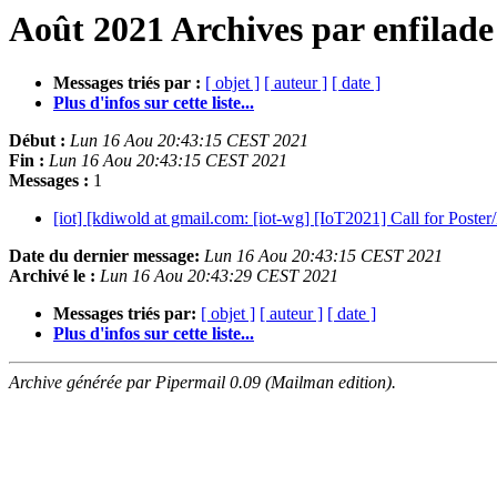
Août 2021 Archives par enfilade
Messages triés par :
[ objet ]
[ auteur ]
[ date ]
Plus d'infos sur cette liste...
Début :
Lun 16 Aou 20:43:15 CEST 2021
Fin :
Lun 16 Aou 20:43:15 CEST 2021
Messages :
1
[iot] [kdiwold at gmail.com: [iot-wg] [IoT2021] Call for Post
Date du dernier message:
Lun 16 Aou 20:43:15 CEST 2021
Archivé le :
Lun 16 Aou 20:43:29 CEST 2021
Messages triés par:
[ objet ]
[ auteur ]
[ date ]
Plus d'infos sur cette liste...
Archive générée par Pipermail 0.09 (Mailman edition).