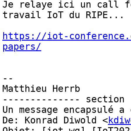
Je relaye ici un call f
travail IoT du RIPE...

https://iot-conference.
papers/
-- 

Matthieu Herrb

-------------- section 
Un message encapsulé a 
De: Konrad Diwold <
kdiw
Objet: [iot-wg] [IoT202