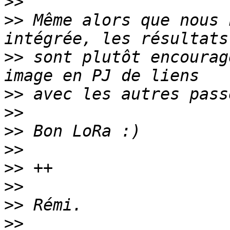
>>
>>
 Même alors que nous 
>>
 sont plutôt encourag
>>
>>
>>
>>
>>
>>
>>
>>