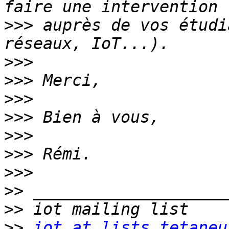
>>>
 auprès de vos étudi
>>>
>>>
>>>
>>>
>>>
>>>
>>>
>>
>>
>>
iot at lists.tetaneu