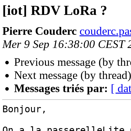
[iot] RDV LoRa ?
Pierre Couderc
couderc.pa
Mer 9 Sep 16:38:00 CEST 
Previous message (by th
Next message (by thread
Messages triés par:
[ da
Bonjour,

On a la passerelleLite 