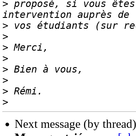
>
 proposé, si vous êtes
>
>
>
>
>
>
>
>
Next message (by thread