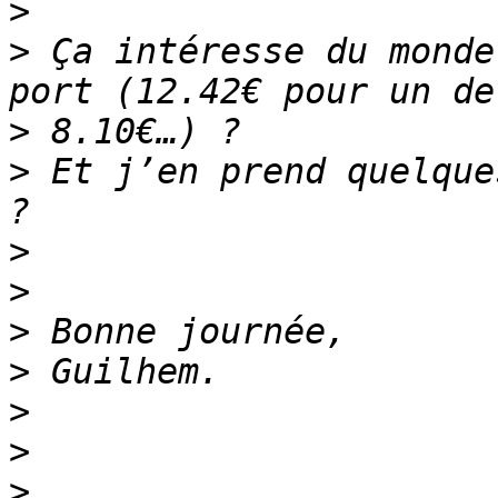
>
>
 Ça intéresse du monde
>
>
 Et j’en prend quelque
>
>
>
>
>
>
>