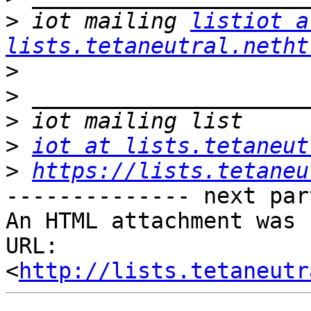
>
 iot mailing 
listiot at
lists.tetaneutral.netht
>
>
>
>
iot at lists.tetaneut
>
https://lists.tetaneu
-------------- next par
An HTML attachment was 
URL: 
<
http://lists.tetaneutr