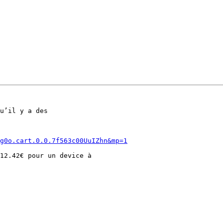
u’il y a des

g0o.cart.0.0.7f563c00UuIZhn&mp=1
12.42€ pour un device à
