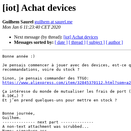
[iot] Achat devices
Guilhem Saurel
guilhem at saurel.me
Mon Jan 6 11:23:40 CET 2020
Next message (by thread):
[iot] Achat devices
Messages sorted by:
[ date ]
[ thread ]
[ subject ]
[ author ]
Bonne année :)

Je pensais commencer à jouer avec des devices, est-ce q
recommandations, voire du stock ?

https://www.aliexpress.com/item/32845370112.html?spm=a2
Ça intéresse du monde de mutualiser les frais de port (
8.10€…) ?

Et j’en prend quelques-uns pour mettre en stock ?

Bonne journée,

Guilhem.

-------------- next part --------------

A non-text attachment was scrubbed...

Name: signature.asc
