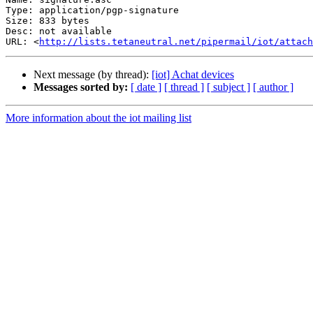
Type: application/pgp-signature

Size: 833 bytes

Desc: not available

URL: <
http://lists.tetaneutral.net/pipermail/iot/attach
Next message (by thread):
[iot] Achat devices
Messages sorted by:
[ date ]
[ thread ]
[ subject ]
[ author ]
More information about the iot mailing list