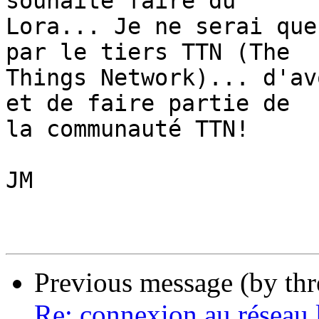
souhaite faire du 

Lora... Je ne serai que
par le tiers TTN (The 

Things Network)... d'av
et de faire partie de 

la communauté TTN!

JM

Previous message (by th
Re: connexion au réseau l