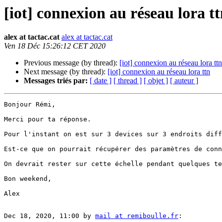
[iot] connexion au réseau lora t
alex at tactac.cat
alex at tactac.cat
Ven 18 Déc 15:26:12 CET 2020
Previous message (by thread):
[iot] connexion au réseau lora ttn
Next message (by thread):
[iot] connexion au réseau lora ttn
Messages triés par:
[ date ]
[ thread ]
[ objet ]
[ auteur ]
Bonjour Rémi,

Merci pour ta réponse.

Pour l'instant on est sur 3 devices sur 3 endroits diff
Est-ce que on pourrait récupérer des paramètres de conn
On devrait rester sur cette échelle pendant quelques te
Bon weekend,

Alex

Dec 18, 2020, 11:00 by 
mail at remiboulle.fr
:
