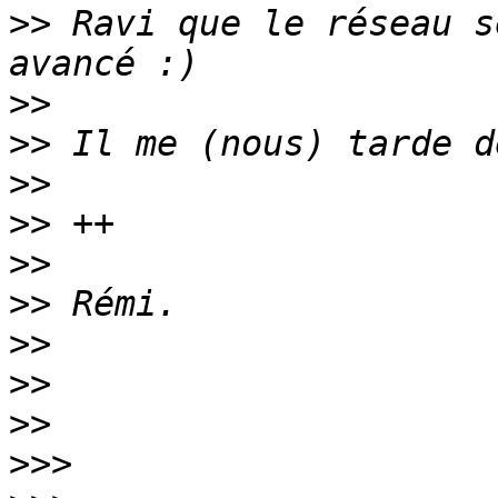
>>
 Ravi que le réseau s
>>
>>
>>
>>
>>
>>
>>
>>
>>
>>>