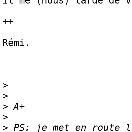
Il me (nous) tarde de v
++

Rémi.

>
>
>
>
>
 PS: je met en route l