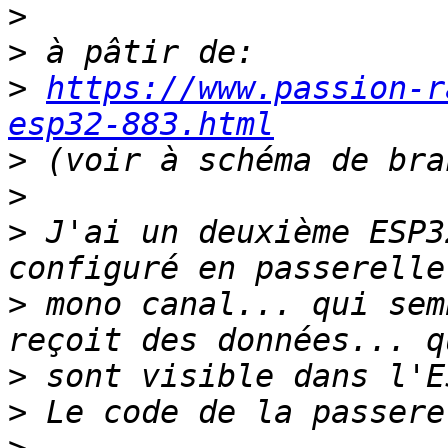
>
>
>
https://www.passion-r
esp32-883.html
>
>
>
 J'ai un deuxième ESP3
>
 mono canal... qui sem
>
>