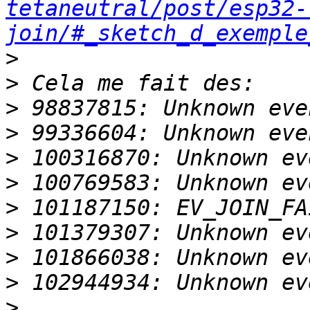
tetaneutral/post/esp32-
join/#_sketch_d_exemple
>
>
>
>
>
>
>
>
>
>
>