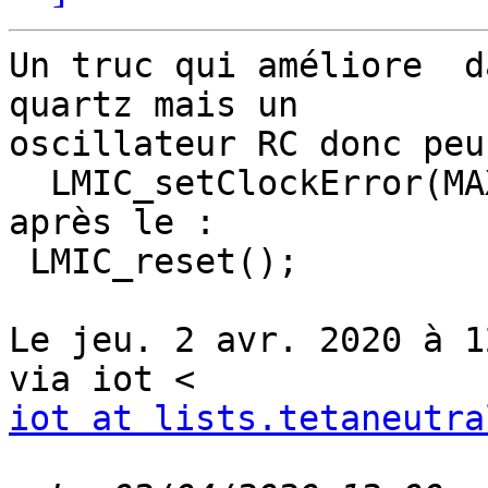
Un truc qui améliore  d
quartz mais un

oscillateur RC donc peu
  LMIC_setClockError(MAX_CLOCK_ERROR * 10 / 100);

après le :

 LMIC_reset();

Le jeu. 2 avr. 2020 à 1
iot at lists.tetaneutra