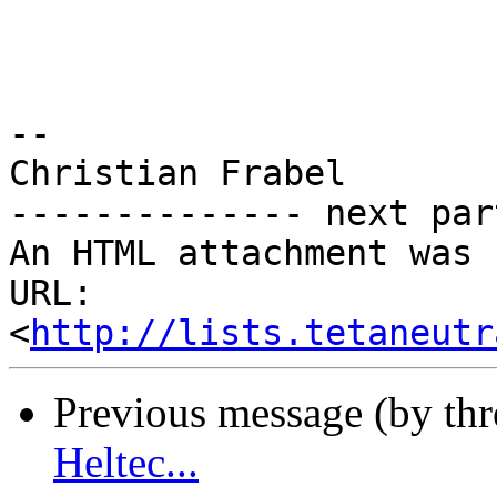
-- 

Christian Frabel

-------------- next par
An HTML attachment was 
URL: 
<
http://lists.tetaneutr
Previous message (by th
Heltec...