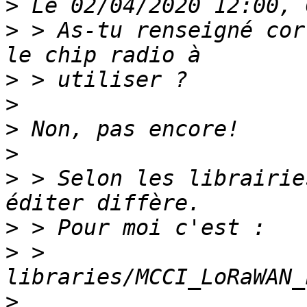
>
>
 > As-tu renseigné cor
>
>
>
>
>
 > Selon les librairie
>
>
 > 
>